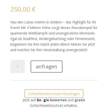
250,00
€
Hau den Lukas mieten in Geldern – das Highlight für Ihr
Event! Mit 4 Metern Höhe sorgt dieses Klassikerspiel für
spannende Wettkämpfe und unvergessliche Momente.
Egal ob Stadtfest, Kindergeburtstag oder Firmenevent,
begeistern Sie Ihre Gäste jeden Alters! Mieten Sie jetzt
und machen Sie Ihre Veranstaltung unvergesslich!
Hau
anfragen
den
Lukas
mieten
in
Geldern
Schlechtwetterschutz hinzufügen
Menge
Jetzt auf
G
o
o
g
l
e
bewerten
und
gratis
Schlechtwetterschutz erhalten,