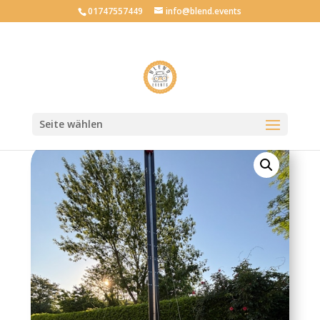
01747557449
info@blend.events
Mietartikel
zurück
Seite wählen