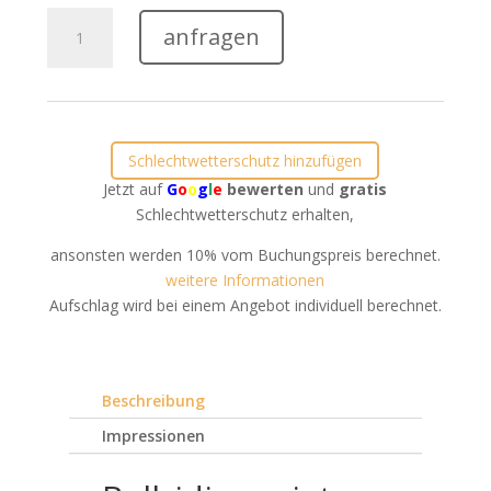
Bullriding
anfragen
mieten
in
Issum
Menge
Schlechtwetterschutz hinzufügen
Jetzt auf
G
o
o
g
l
e
bewerten
und
gratis
Schlechtwetterschutz erhalten,
ansonsten werden 10% vom Buchungspreis berechnet.
weitere Informationen
Aufschlag wird bei einem Angebot individuell berechnet.
Beschreibung
Impressionen