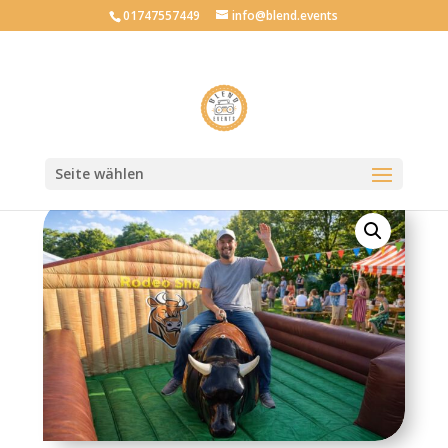
01747557449
info@blend.events
Mietartikel
zurück
Seite wählen