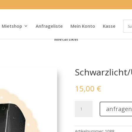
Mietshop
Anfrageliste
Mein Konto
Kasse
Mietartikel
Schwarzlicht/
15,00
€
Schwarzlicht/UV
anfragen
Licht
LED
Menge
Artikelnummer:
1088