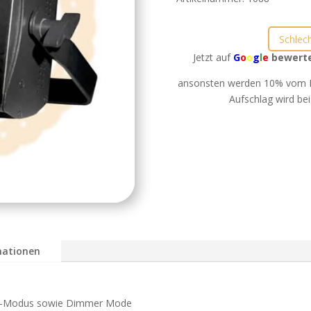
Schlec
Jetzt auf
G
o
o
g
l
e
bewert
ansonsten werden 10% vom B
Aufschlag wird bei
mationen
MX-Modus sowie Dimmer Mode