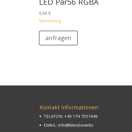
LED Par56 RGBA
9,00
€
Vermietung
anfragen
Kontakt Informationen
TELEFON:
+
49
174 7557449
EMAIL:
info@blend.events