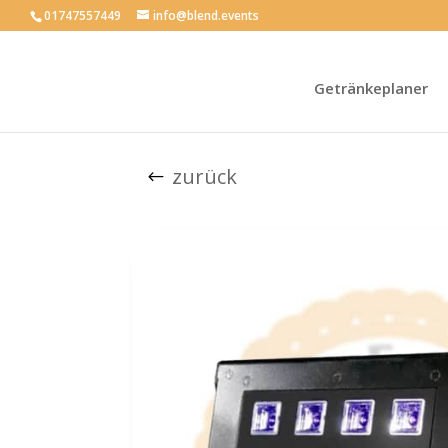
01747557449
info@blend.events
Getränkeplaner
zurück