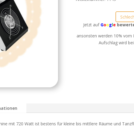
Schlec
Jetzt auf
G
o
o
g
l
e
bewert
ansonsten werden 10% vom B
Aufschlag wird bei
mationen
 mit 720 Watt ist bestens für kleine bis mittlere Räume und Tanzfl