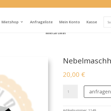
Mietshop
Anfrageliste
Mein Konto
Kasse
Mietartikel
Nebelmaschhi
20,00
€
Nebelmaschhine
anfragen
Fazer
NH-
30
Menge
Artikelnummer:
1149