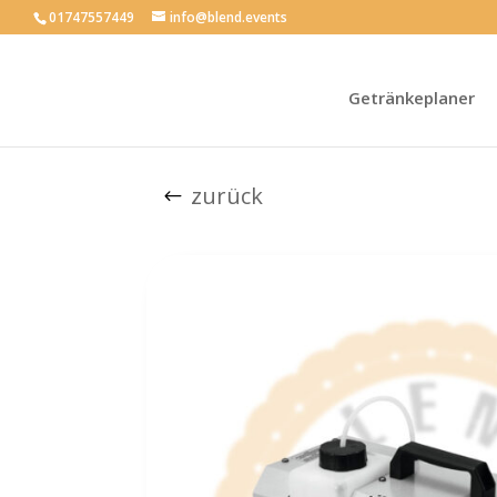
01747557449
info@blend.events
Getränkeplaner
zurück