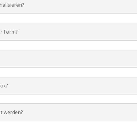
nalisieren?
er Form?
box?
zt werden?