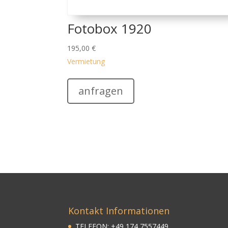
Fotobox 1920
195,00
€
Vermietung
anfragen
Kontakt Informationen
TELEFON:
+
49
174 7557449