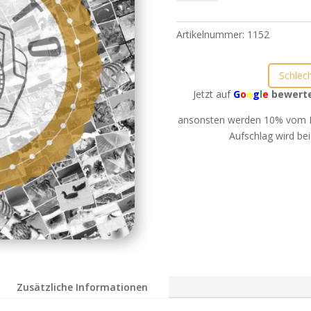
für
Fotoboxen
Menge
Artikelnummer:
1152
Schlec
Jetzt auf
G
o
o
g
l
e
bewert
ansonsten werden 10% vom B
Aufschlag wird bei
Zusätzliche Informationen