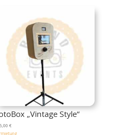
otoBox „Vintage Style“
5,00
€
rmietung