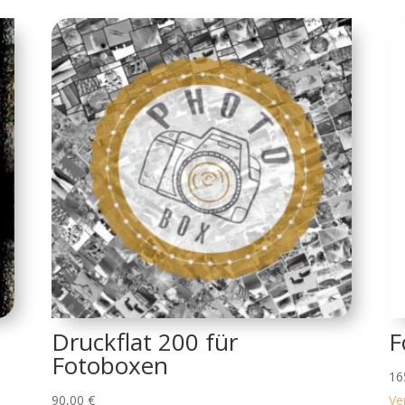
Druckflat 200 für
F
Fotoboxen
16
90,00
€
Ve