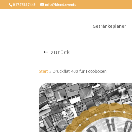
01747557449
info@blend.events
Getränkeplaner
zurück
Start
»
Druckflat 400 für Fotoboxen