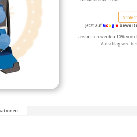
Schlec
Jetzt auf
G
o
o
g
l
e
bewert
ansonsten werden 10% vom B
Aufschlag wird bei
mationen