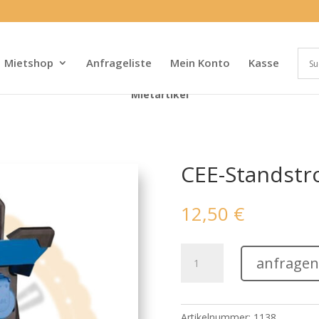
Mietshop
Anfrageliste
Mein Konto
Kasse
Mietartikel
CEE-Standstr
12,50
€
CEE-
anfragen
Standstromverteiler
Menge
Artikelnummer:
1138