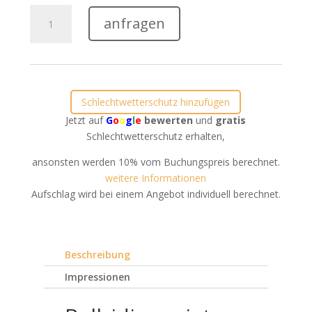
Bullriding
anfragen
mieten
in
Straelen
Menge
Schlechtwetterschutz hinzufügen
Jetzt auf
G
o
o
g
l
e
bewerten
und
gratis
Schlechtwetterschutz erhalten,
ansonsten werden 10% vom Buchungspreis berechnet.
weitere Informationen
Aufschlag wird bei einem Angebot individuell berechnet.
Beschreibung
Impressionen