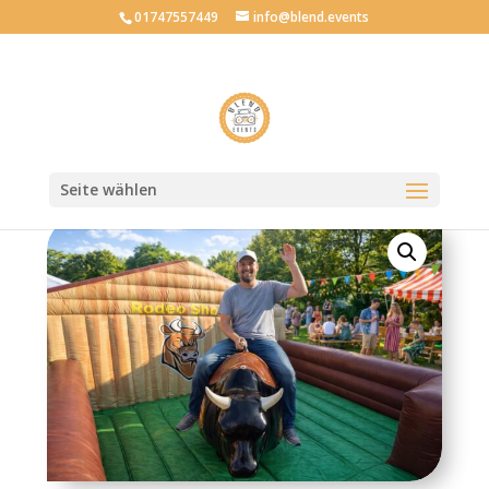
01747557449
info@blend.events
Mietartikel
zurück
Seite wählen