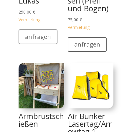
Lukas
sen (Pfeil
und Bogen)
250,00
€
Vermietung
75,00
€
Vermietung
anfragen
anfragen
Armbrustsch
Air Bunker
ießen
Lasertag/Arr
owtag 1