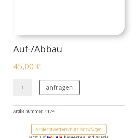
Auf-/Abbau
45,00
€
Auf-/Abbau
anfragen
Menge
Artikelnummer:
1174
Schlechtwetterschutz hinzufügen
Jetzt auf
G
o
o
g
l
e
bewerten
und
gratis