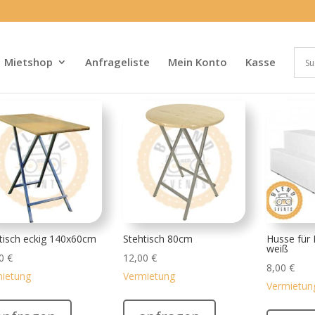
Mietshop
Anfrageliste
Mein Konto
Kasse
tisch eckig 140x60cm
Stehtisch 80cm
Husse für 
weiß
00
€
12,00
€
8,00
€
ietung
Vermietung
Vermietun