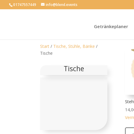
01747557449
info@blend.events
Getränkeplaner
Start
/
Tische, Stühle, Bänke
/
Tische
Tische
Steh
14,
Verm