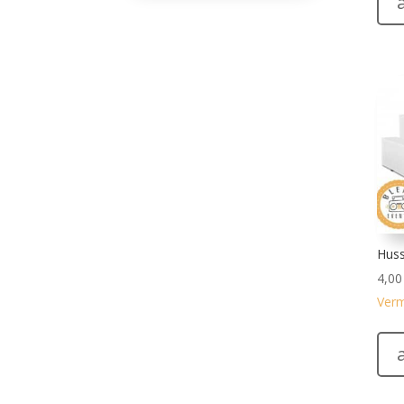
Huss
4,0
Verm