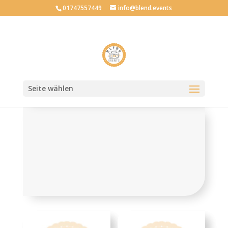
01747557449
info@blend.events
Start
/
Infrastruktur
/ Stromadapter
Stromadapter
Seite wählen