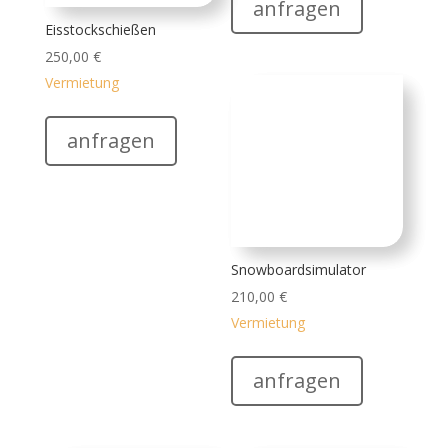
anfragen
Eisstockschießen
250,00
€
Vermietung
anfragen
Snowboardsimulator
210,00
€
Vermietung
anfragen
ArrowTag + 1 Spieler
ArrowTag für 8 Personen
25,00
€
240,00
€