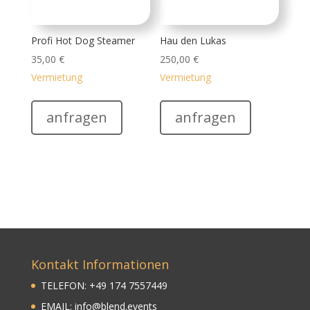
Kontakt Informationen
TELEFON:
+
49
174 7557449
EMAIL:
info@blend.events
STRASSE Hovenweg 5
ORT: 47608 Geldern
ÖFFNUNGSZEITEN:
Nach Vereinbarung